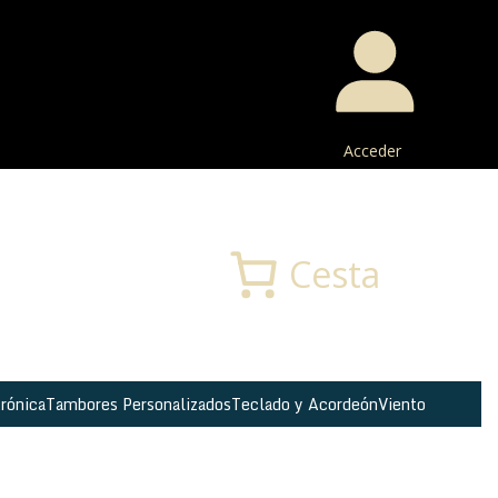
Acceder
Buscar
Cesta
rónica
Tambores Personalizados
Teclado y Acordeón
Viento