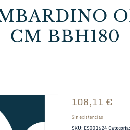
MBARDINO OR
CM BBH180
108,11
€
Sin existencias
SKU:
ES001624
Categoría