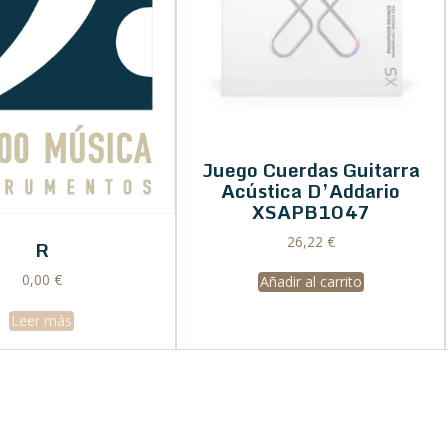
Juego Cuerdas Guitarra
Acústica D’Addario
XSAPB1047
26,22
€
R
0,00
€
Añadir al carrito
Leer más