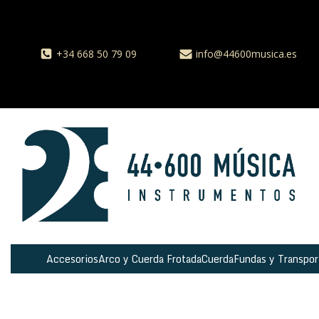
+34 668 50 79 09
info@44600musica.es
Accesorios
Arco y Cuerda Frotada
Cuerda
Fundas y Transpor