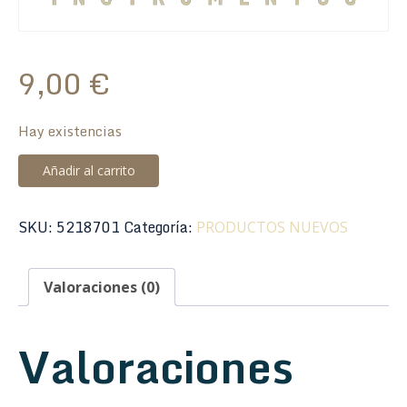
9,00
€
Hay existencias
Funda
Añadir al carrito
Boquilla
Cornetín/Fliscorno
SKU:
5218701
Categoría:
PRODUCTOS NUEVOS
Alliance
35-
00082
Valoraciones (0)
Nylon
cantidad
Valoraciones