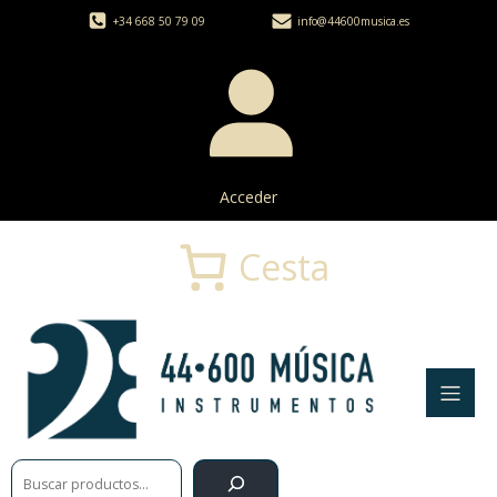
+34 668 50 79 09
info@44600musica.es
Acceder
Cesta
Buscar