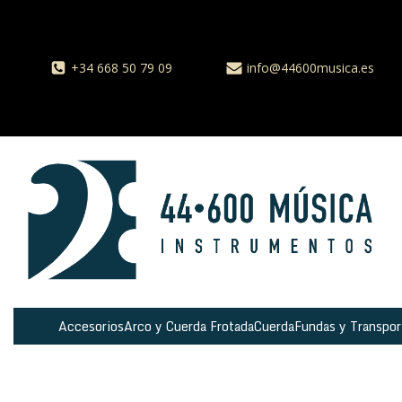
+34 668 50 79 09
info@44600musica.es
Accesorios
Arco y Cuerda Frotada
Cuerda
Fundas y Transpor