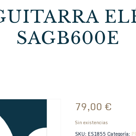
GUITARRA EL
SAGB600E
79,00
€
Sin existencias
SKU:
ES1855
Categoría:
P