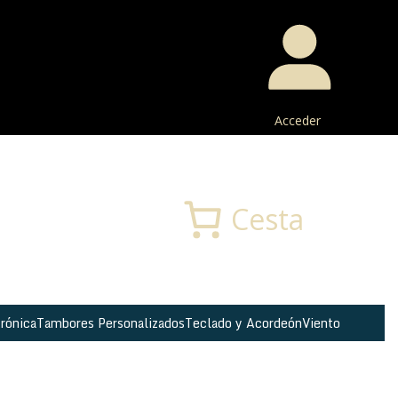
Acceder
Buscar
Cesta
rónica
Tambores Personalizados
Teclado y Acordeón
Viento