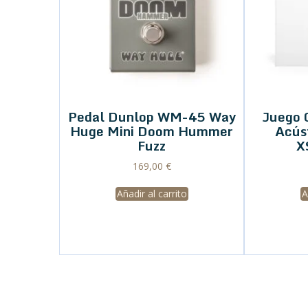
Pedal Dunlop WM-45 Way
Juego 
Huge Mini Doom Hummer
Acús
Fuzz
X
169,00
€
Añadir al carrito
A