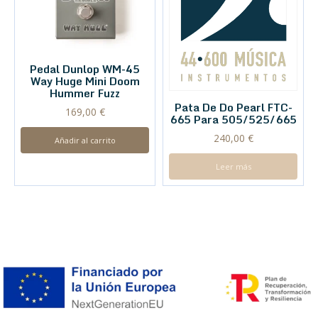
Pedal Dunlop WM-45
Way Huge Mini Doom
Hummer Fuzz
Pata De Do Pearl FTC-
169,00
€
665 Para 505/525/665
240,00
€
Añadir al carrito
Leer más