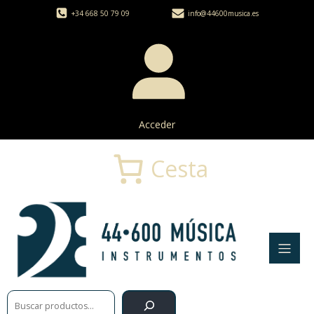
+34 668 50 79 09
info@44600musica.es
Acceder
Cesta
Buscar