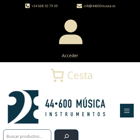
+34 668 50 79 09
info@44600musica.es
Acceder
Cesta
Buscar