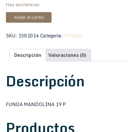
Hay existencias
Funda
Añadir al carrito
Mandolina
19
SKU:
1501014
Categoría:
FUNDAS
Plastificada
Roja
cantidad
Descripción
Valoraciones (0)
Descripción
FUNDA MANDOLINA 19 P
Productos