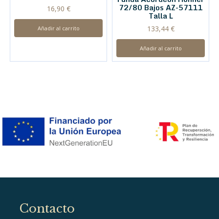
72/80 Bajos AZ-57111
16,90
€
Talla L
133,44
€
Añadir al carrito
Añadir al carrito
Contacto