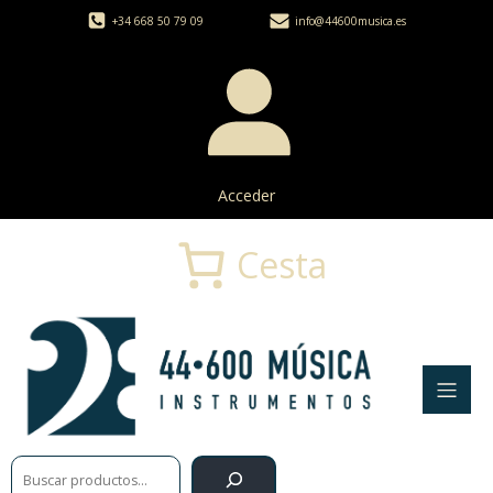
+34 668 50 79 09
info@44600musica.es
Acceder
Cesta
Buscar