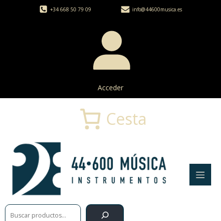
+34 668 50 79 09
info@44600musica.es
Acceder
Cesta
Buscar