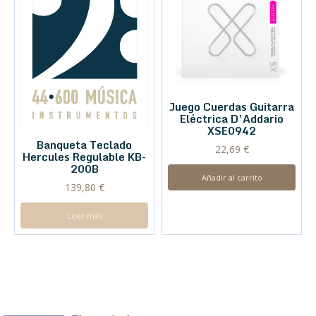
Juego Cuerdas Guitarra
Eléctrica D’Addario
XSE0942
Banqueta Teclado
22,69
€
Hercules Regulable KB-
200B
Añadir al carrito
139,80
€
Leer más