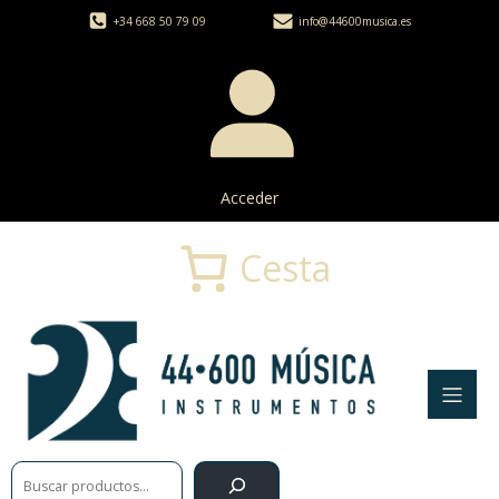
+34 668 50 79 09
info@44600musica.es
Acceder
Cesta
Buscar