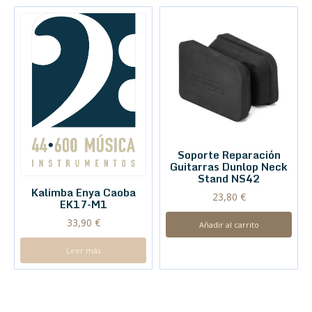
Soporte Reparación
Guitarras Dunlop Neck
Stand NS42
Kalimba Enya Caoba
23,80
€
EK17-M1
33,90
€
Añadir al carrito
Leer más