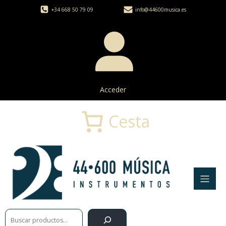
+34 668 50 79 09
info@44600musica.es
Acceder
Cesta
Buscar