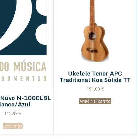
Ukelele Tenor APC
Traditional Koa Sólida TT
191,00
€
o Nuvo N-100CLBL
Añadir al carrito
lanco/Azul
115,99
€
Leer más