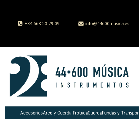
+34 668 50 79 09
info@44600musica.es
Accesorios
Arco y Cuerda Frotada
Cuerda
Fundas y Transpor