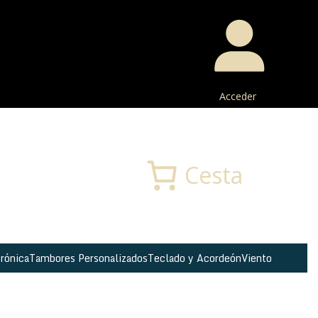
Acceder
Buscar
Cesta
rónica
Tambores Personalizados
Teclado y Acordeón
Viento