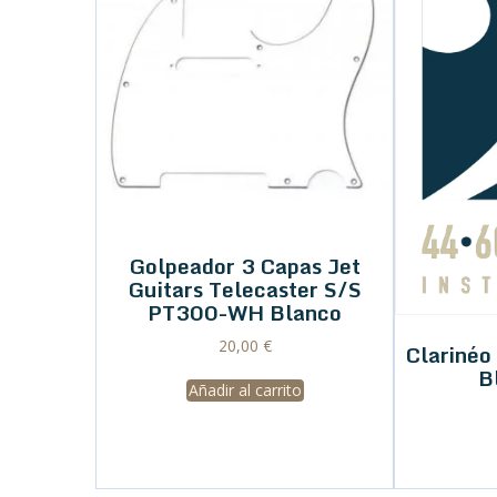
Golpeador 3 Capas Jet
Guitars Telecaster S/S
PT300-WH Blanco
20,00
€
Clariné
B
Añadir al carrito