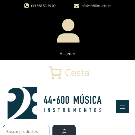
+34 668 50 79 09
info@44600musica.es
Acceder
Cesta
Buscar