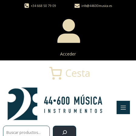
+34 668 50 79 09
info@44600musica.es
Acceder
Cesta
Buscar