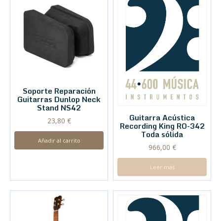
Soporte Reparación
Guitarras Dunlop Neck
Stand NS42
Guitarra Acústica
23,80
€
Recording King RO-342
Toda sólida
Añadir al carrito
966,00
€
Leer más