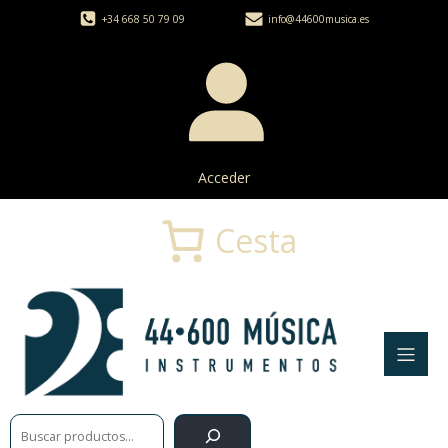
+34 668 50 79 09
info@44600musica.es
Acceder
Cesta
Buscar