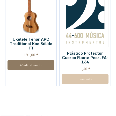
Ukelele Tenor APC
Traditional Koa Sólida
TT
Plástico Protector
191,00
€
Cuerpo Flauta Pearl FA-
164
Añadir al carrito
1,40
€
Leer más