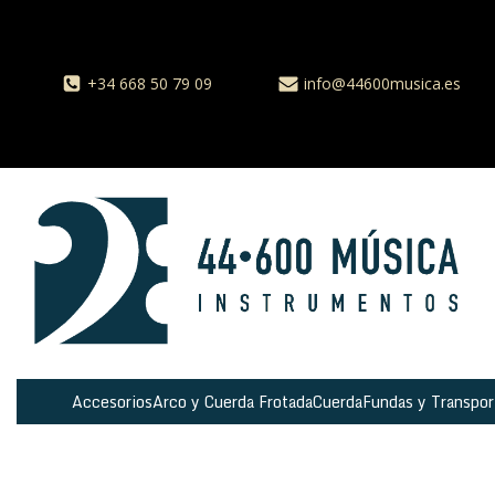
+34 668 50 79 09
info@44600musica.es
Accesorios
Arco y Cuerda Frotada
Cuerda
Fundas y Transpor