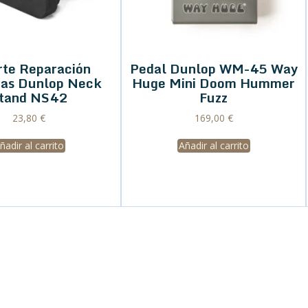
rte Reparación
Pedal Dunlop WM-45 Way
ras Dunlop Neck
Huge Mini Doom Hummer
tand NS42
Fuzz
23,80
€
169,00
€
ñadir al carrito
Añadir al carrito