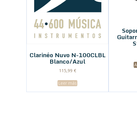
Sopo
Guitar
S
Clarinéo Nuvo N-100CLBL
Blanco/Azul
A
115,99
€
Leer más