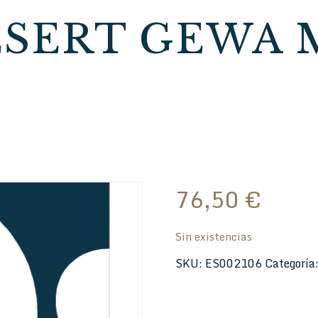
SERT GEWA M
76,50
€
Sin existencias
SKU:
ES002106
Categoría