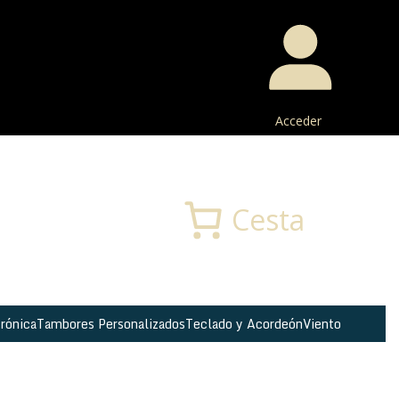
Acceder
Buscar
Cesta
rónica
Tambores Personalizados
Teclado y Acordeón
Viento