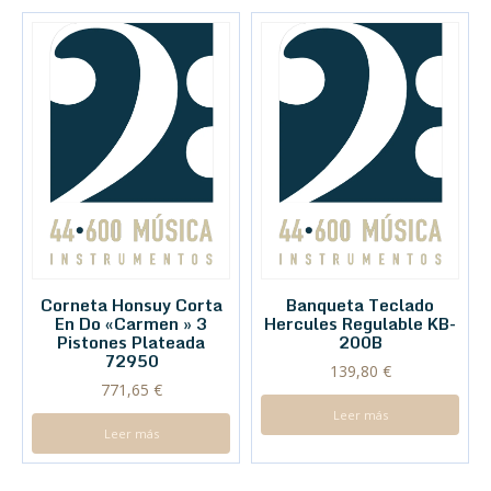
Corneta Honsuy Corta
Banqueta Teclado
En Do «Carmen » 3
Hercules Regulable KB-
Pistones Plateada
200B
72950
139,80
€
771,65
€
Leer más
Leer más