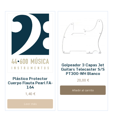
Golpeador 3 Capas Jet
Guitars Telecaster S/S
PT300-WH Blanco
Plástico Protector
20,00
€
Cuerpo Flauta Pearl FA-
164
Añadir al carrito
1,40
€
Leer más