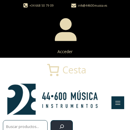
+34 668 50 79 09
info@44600musica.es
Acceder
Cesta
Buscar