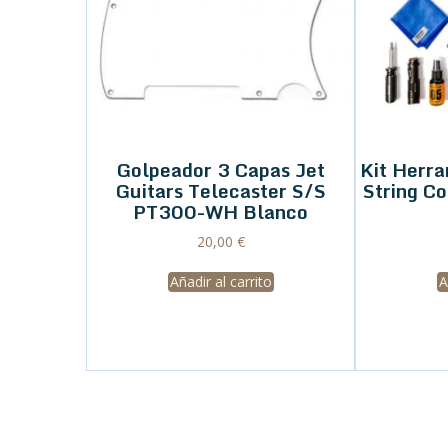
Golpeador 3 Capas Jet
Kit Herr
Guitars Telecaster S/S
String C
PT300-WH Blanco
20,00
€
Añadir al carrito
A