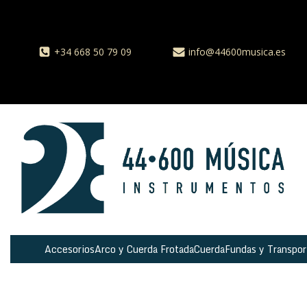
+34 668 50 79 09
info@44600musica.es
Accesorios
Arco y Cuerda Frotada
Cuerda
Fundas y Transpor