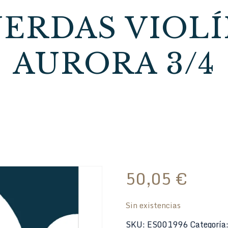
ERDAS VIOL
AURORA 3/4
50,05
€
Sin existencias
SKU:
ES001996
Categoría