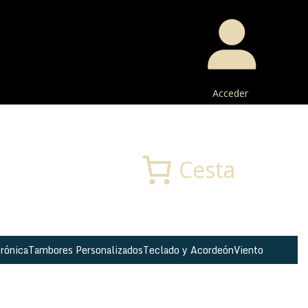
Acceder
Buscar
Cesta
rónica
Tambores Personalizados
Teclado y Acordeón
Viento