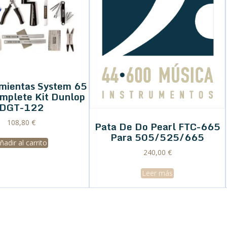
amientas System 65
omplete Kit Dunlop
DGT-122
108,80
€
Pata De Do Pearl FTC-665
Para 505/525/665
ñadir al carrito
240,00
€
Leer más