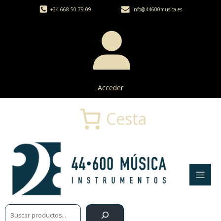
+34 668 50 79 09
info@44600musica.es
Acceder
Cesta
Buscar