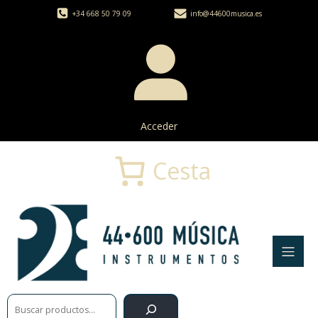
+34 668 50 79 09
info@44600musica.es
Acceder
Cesta
Buscar