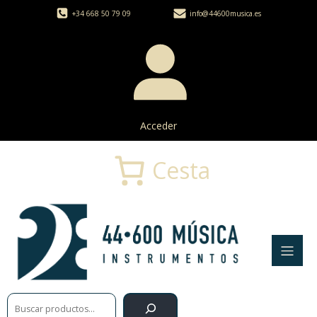
+34 668 50 79 09
info@44600musica.es
Acceder
Cesta
Buscar