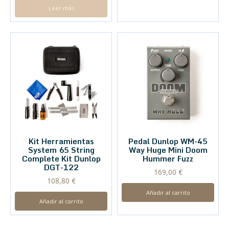
Leer más
Kit Herramientas
Pedal Dunlop WM-45
System 65 String
Way Huge Mini Doom
Complete Kit Dunlop
Hummer Fuzz
DGT-122
169,00
€
108,80
€
Añadir al carrito
Añadir al carrito