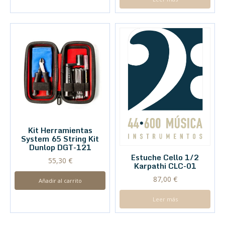
Kit Herramientas
System 65 String Kit
Dunlop DGT-121
Estuche Cello 1/2
55,30
€
Karpathi CLC-01
87,00
€
Añadir al carrito
Leer más