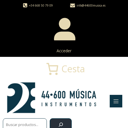
+34 668 50 79 09
info@44600musica.es
Acceder
Cesta
Buscar