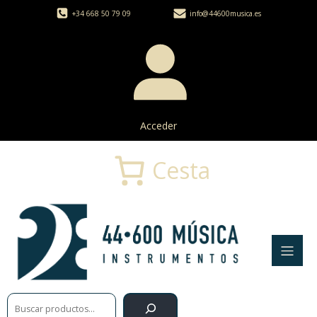
+34 668 50 79 09
info@44600musica.es
Acceder
Cesta
Buscar