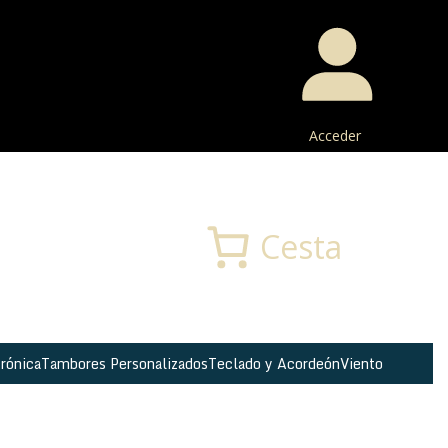
Acceder
Buscar
Cesta
rónica
Tambores Personalizados
Teclado y Acordeón
Viento