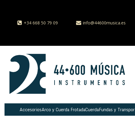
+34 668 50 79 09
info@44600musica.es
Accesorios
Arco y Cuerda Frotada
Cuerda
Fundas y Transpor