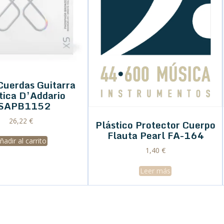
Cuerdas Guitarra
tica D’Addario
SAPB1152
26,22
€
Plástico Protector Cuerpo
Flauta Pearl FA-164
ñadir al carrito
1,40
€
Leer más