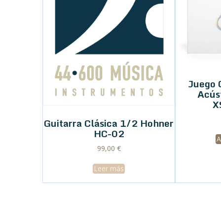
Juego 
Acús
X
Guitarra Clásica 1/2 Hohner
HC-02
A
99,00
€
Leer más