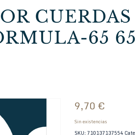
DOR CUERDAS
ORMULA-65 65
9,70
€
Sin existencias
SKU:
710137137554
Cate