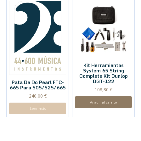
Kit Herramientas
System 65 String
Complete Kit Dunlop
DGT-122
Pata De Do Pearl FTC-
665 Para 505/525/665
108,80
€
240,00
€
Añadir al carrito
Leer más