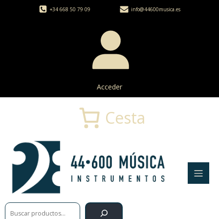
+34 668 50 79 09
info@44600musica.es
Acceder
Cesta
Buscar