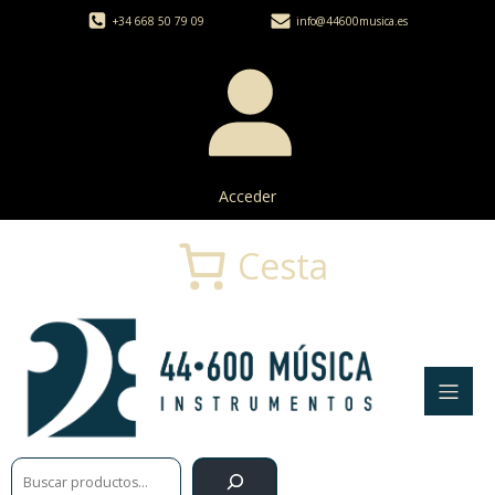
+34 668 50 79 09
info@44600musica.es
Acceder
Cesta
Buscar