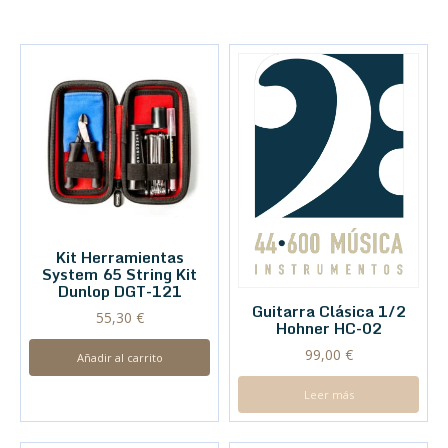
Kit Herramientas
System 65 String Kit
Dunlop DGT-121
Guitarra Clásica 1/2
55,30
€
Hohner HC-02
99,00
€
Añadir al carrito
Leer más