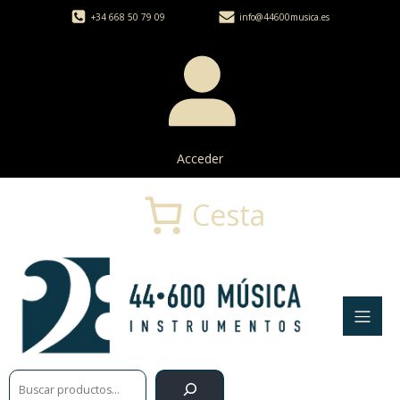
+34 668 50 79 09
info@44600musica.es
Acceder
Cesta
Buscar