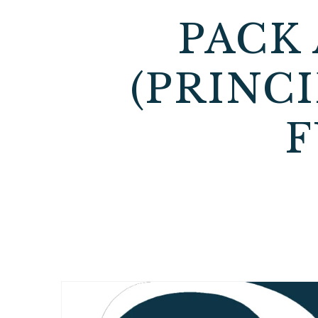
PACK 
(PRINC
F