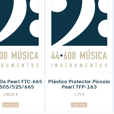
 Do Pearl FTC-665
Plástico Protector Piccolo
 505/525/665
Pearl TFP-163
240,00
€
1,75
€
Leer más
Leer más