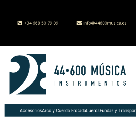
+34 668 50 79 09
info@44600musica.es
Accesorios
Arco y Cuerda Frotada
Cuerda
Fundas y Transpor