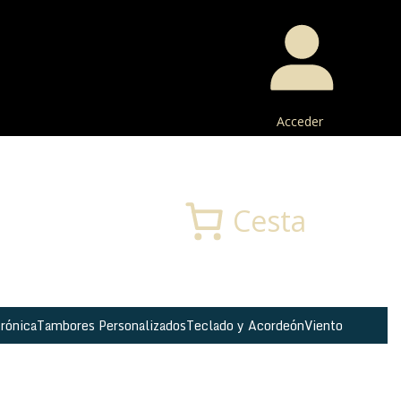
Acceder
Buscar
Cesta
rónica
Tambores Personalizados
Teclado y Acordeón
Viento