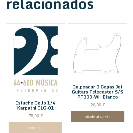
relacionados
Golpeador 3 Capas Jet
Guitars Telecaster S/S
PT300-WH Blanco
Estuche Cello 1/4
20,00
€
Karpathi CLC-01
78,00
€
Añadir al carrito
Leer más