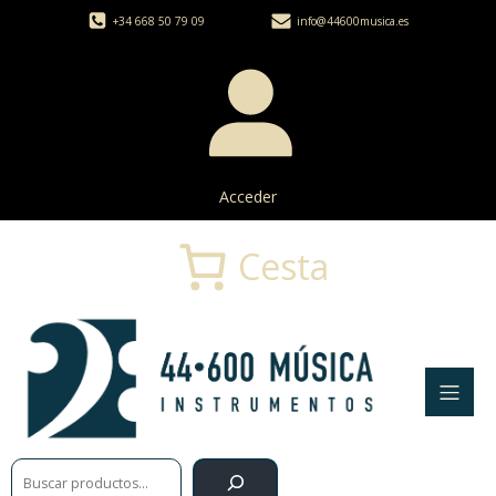
+34 668 50 79 09
info@44600musica.es
Acceder
Cesta
Buscar