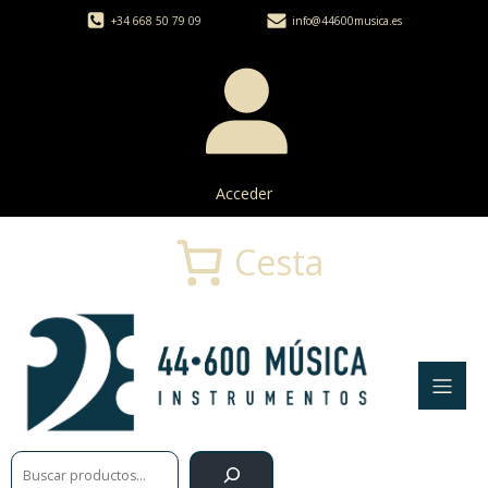
+34 668 50 79 09
info@44600musica.es
Acceder
Cesta
Buscar