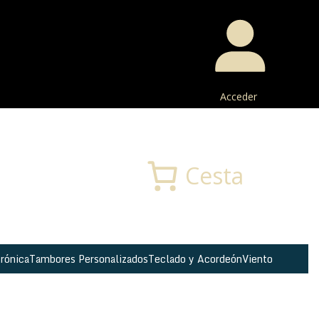
Acceder
Buscar
Cesta
rónica
Tambores Personalizados
Teclado y Acordeón
Viento