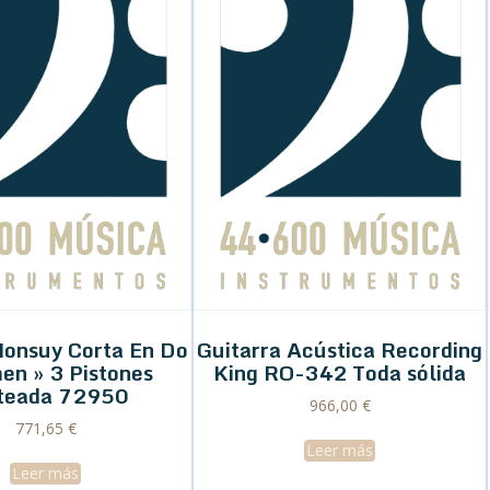
Honsuy Corta En Do
Guitarra Acústica Recording
en » 3 Pistones
King RO-342 Toda sólida
teada 72950
966,00
€
771,65
€
Leer más
Leer más