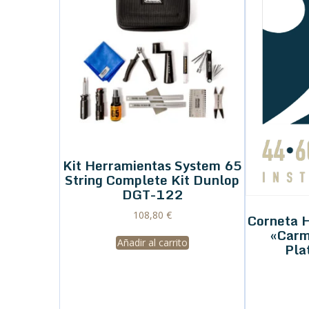
Kit Herramientas System 65
String Complete Kit Dunlop
DGT-122
108,80
€
Corneta 
«Carm
Añadir al carrito
Pla