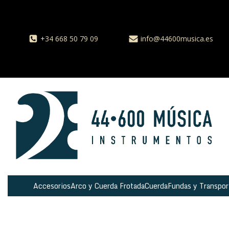
+34 668 50 79 09
info@44600musica.es
Accesorios
Arco y Cuerda Frotada
Cuerda
Fundas y Transpor