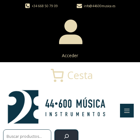
+34 668 50 79 09
info@44600musica.es
Acceder
Cesta
Buscar