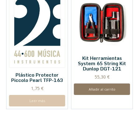
Kit Herramientas
System 65 String Kit
Dunlop DGT-121
Plástico Protector
55,30
€
Piccolo Pearl TFP-163
1,75
€
Añadir al carrito
Leer más