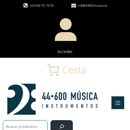
+34 668 50 79 09
info@44600musica.es
Acceder
Cesta
Buscar