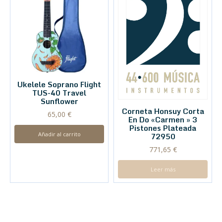
Ukelele Soprano Flight
TUS-40 Travel
Sunflower
Corneta Honsuy Corta
65,00
€
En Do «Carmen » 3
Pistones Plateada
Añadir al carrito
72950
771,65
€
Leer más