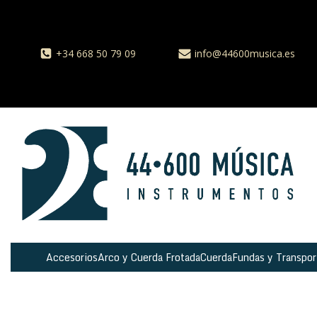
+34 668 50 79 09
info@44600musica.es
Accesorios
Arco y Cuerda Frotada
Cuerda
Fundas y Transpor