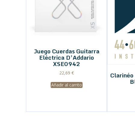
Juego Cuerdas Guitarra
Eléctrica D’Addario
XSE0942
22,69
€
Clariné
B
Añadir al carrito