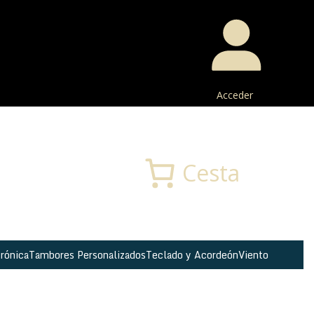
Acceder
Buscar
Cesta
rónica
Tambores Personalizados
Teclado y Acordeón
Viento