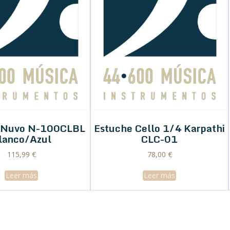
o Nuvo N-100CLBL
Estuche Cello 1/4 Karpathi
lanco/Azul
CLC-01
115,99
€
78,00
€
Leer más
Leer más