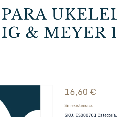
PARA UKELE
IG & MEYER 1
16,60
€
Sin existencias
SKU:
ES000701
Categoría