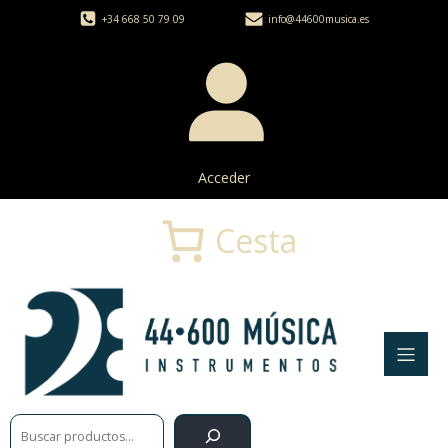
+34 668 50 79 09
info@44600musica.es
Acceder
Cesta
Buscar