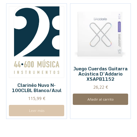
Juego Cuerdas Guitarra
Acústica D’Addario
XSAPB1152
Clarinéo Nuvo N-
26,22
€
100CLBL Blanco/Azul
115,99
€
Añadir al carrito
Leer más