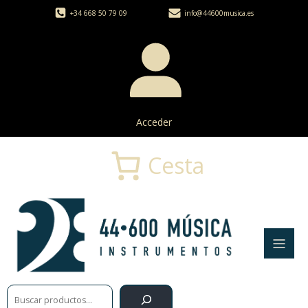
+34 668 50 79 09
info@44600musica.es
Acceder
Cesta
Buscar