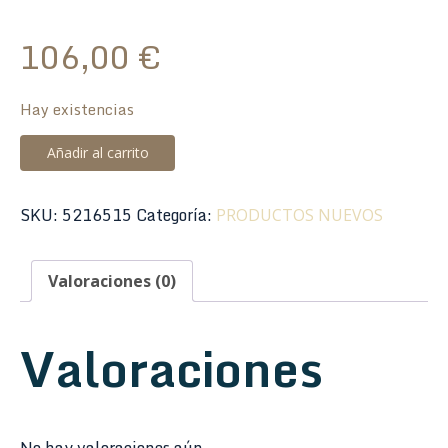
106,00
€
Hay existencias
Sordina
Añadir al carrito
Trompeta
Denis
SKU:
5216515
Categoría:
PRODUCTOS NUEVOS
Wick
5506C
Cobre
Valoraciones (0)
Wah
Wah
Valoraciones
cantidad
No hay valoraciones aún.