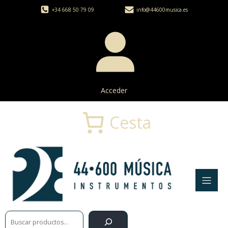
+34 668 50 79 09
info@44600musica.es
Acceder
Cesta
Buscar