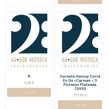
R
Corneta Honsuy Corta
En Do «Carmen » 3
0,00
€
Pistones Plateada
72950
Leer más
771,65
€
Leer más