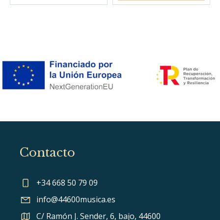
Contacto
+34 668 50 79 09
info@44600musica.es
C/ Ramón J. Sender, 6, bajo, 44600