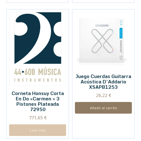
Juego Cuerdas Guitarra
Acústica D’Addario
XSAPB1253
Corneta Honsuy Corta
26,22
€
En Do «Carmen » 3
Pistones Plateada
Añadir al carrito
72950
771,65
€
Leer más