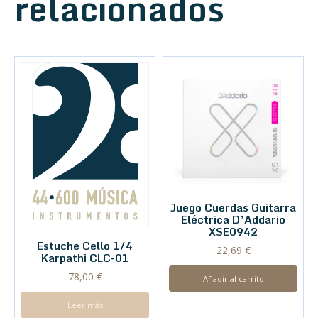
relacionados
Juego Cuerdas Guitarra
Eléctrica D’Addario
XSE0942
Estuche Cello 1/4
22,69
€
Karpathi CLC-01
78,00
€
Añadir al carrito
Leer más