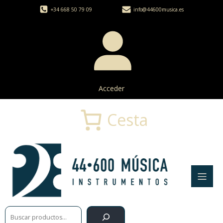
+34 668 50 79 09
info@44600musica.es
Acceder
Cesta
Buscar