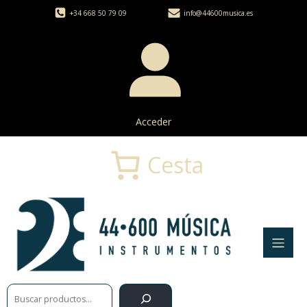
+34 668 50 79 09
info@44600musica.es
Acceder
Cesta
Buscar