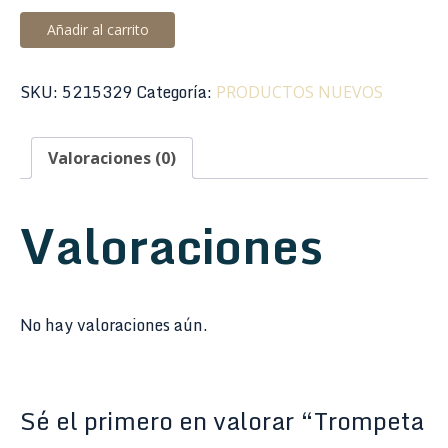
Trompeta
Añadir al carrito
en
Sib
SKU:
5215329
Categoría:
PRODUCTOS NUEVOS
Taylor
Collins
TCTR-
Valoraciones (0)
01S
Plateada
Valoraciones
cantidad
No hay valoraciones aún.
Sé el primero en valorar “Trompeta