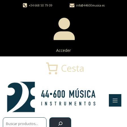
+34 668 50 79 09
info@44600musica.es
Acceder
Cesta
Buscar