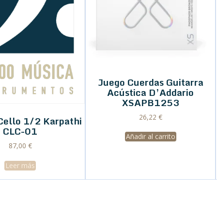
Juego Cuerdas Guitarra
Acústica D’Addario
XSAPB1253
26,22
€
Cello 1/2 Karpathi
CLC-01
Añadir al carrito
87,00
€
Leer más