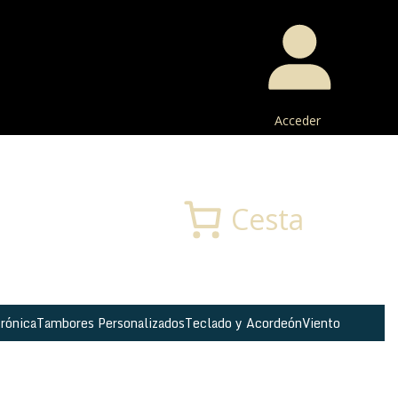
Acceder
Buscar
Cesta
rónica
Tambores Personalizados
Teclado y Acordeón
Viento