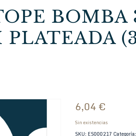
TOPE BOMBA 3
 PLATEADA (3
6,04
€
Sin existencias
SKU:
ES000217
Categoría