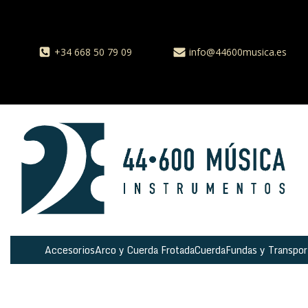
+34 668 50 79 09
info@44600musica.es
Accesorios
Arco y Cuerda Frotada
Cuerda
Fundas y Transpor