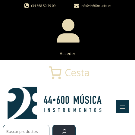
+34 668 50 79 09
info@44600musica.es
Acceder
Cesta
Buscar