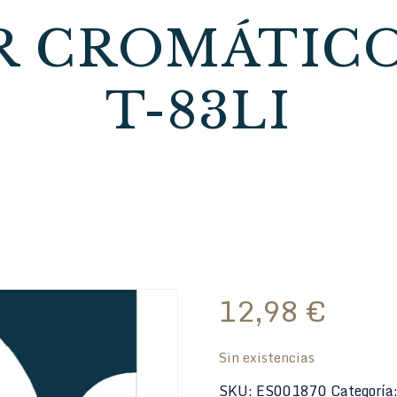
R CROMÁTIC
T-83LI
12,98
€
Sin existencias
SKU:
ES001870
Categoría