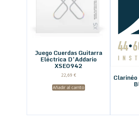
Juego Cuerdas Guitarra
Eléctrica D’Addario
XSE0942
22,69
€
Clariné
B
Añadir al carrito