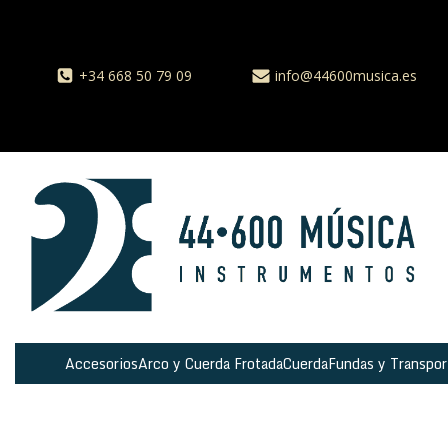
+34 668 50 79 09
info@44600musica.es
Accesorios
Arco y Cuerda Frotada
Cuerda
Fundas y Transpor