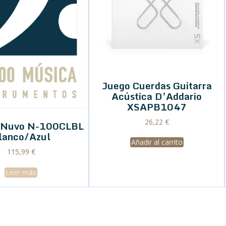
Juego Cuerdas Guitarra
Acústica D’Addario
XSAPB1047
26,22
€
o Nuvo N-100CLBL
lanco/Azul
Añadir al carrito
115,99
€
Leer más