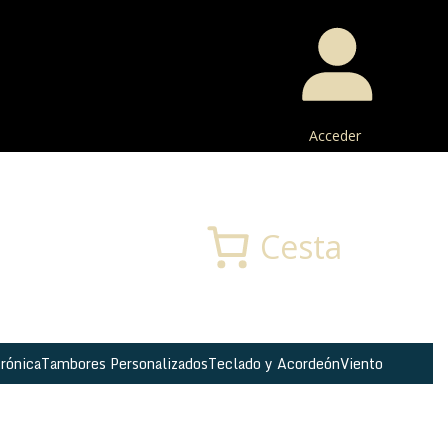
Acceder
Buscar
Cesta
rónica
Tambores Personalizados
Teclado y Acordeón
Viento