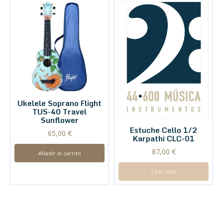
Ukelele Soprano Flight
TUS-40 Travel
Sunflower
Estuche Cello 1/2
65,00
€
Karpathi CLC-01
87,00
€
Añadir al carrito
Leer más