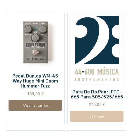
Pedal Dunlop WM-45
Way Huge Mini Doom
Hummer Fuzz
Pata De Do Pearl FTC-
169,00
€
665 Para 505/525/665
240,00
€
Añadir al carrito
Leer más