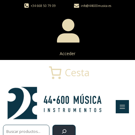
+34 668 50 79 09
info@44600musica.es
Acceder
Cesta
Buscar