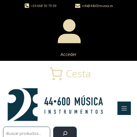
+34 668 50 79 09
info@44600musica.es
Acceder
Cesta
Buscar