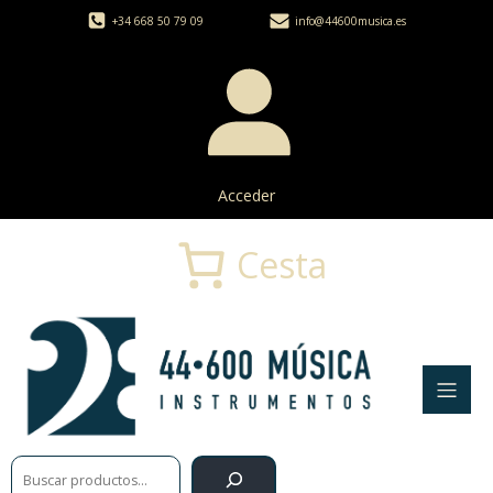
+34 668 50 79 09
info@44600musica.es
Acceder
Cesta
Buscar