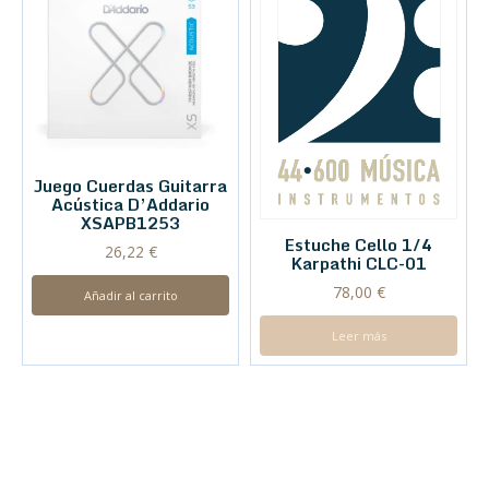
Juego Cuerdas Guitarra
Acústica D’Addario
XSAPB1253
Estuche Cello 1/4
26,22
€
Karpathi CLC-01
78,00
€
Añadir al carrito
Leer más