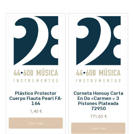
Plástico Protector
Corneta Honsuy Corta
Cuerpo Flauta Pearl FA-
En Do «Carmen » 3
164
Pistones Plateada
72950
1,40
€
771,65
€
Leer más
Leer más