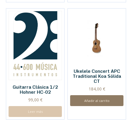
Ukelele Concert APC
Traditional Koa Sólida
CT
Guitarra Clásica 1/2
184,00
€
Hohner HC-02
99,00
€
Añadir al carrito
Leer más