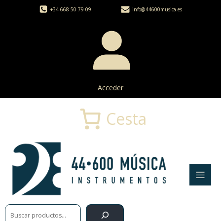
+34 668 50 79 09
info@44600musica.es
Acceder
Cesta
Buscar