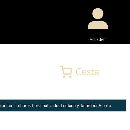
Acceder
Buscar
Cesta
rónica
Tambores Personalizados
Teclado y Acordeón
Viento