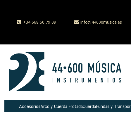
+34 668 50 79 09
info@44600musica.es
Accesorios
Arco y Cuerda Frotada
Cuerda
Fundas y Transpor