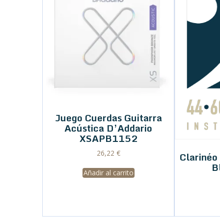
Juego Cuerdas Guitarra
Acústica D’Addario
XSAPB1152
26,22
€
Clariné
B
Añadir al carrito