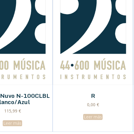
o Nuvo N-100CLBL
R
lanco/Azul
0,00
€
115,99
€
Leer más
Leer más