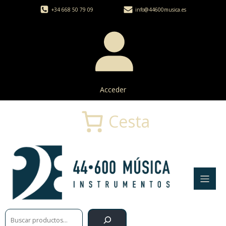
+34 668 50 79 09
info@44600musica.es
Acceder
Cesta
Buscar