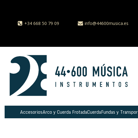
+34 668 50 79 09
info@44600musica.es
Accesorios
Arco y Cuerda Frotada
Cuerda
Fundas y Transpor