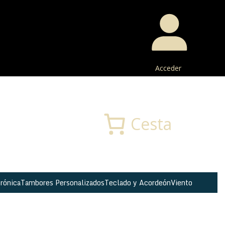
Acceder
Buscar
Cesta
rónica
Tambores Personalizados
Teclado y Acordeón
Viento