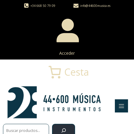
+34 668 50 79 09
info@44600musica.es
Acceder
Cesta
Buscar