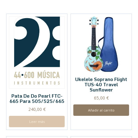
Ukelele Soprano Flight
TUS-40 Travel
Sunflower
Pata De Do Pearl FTC-
65,00
€
665 Para 505/525/665
240,00
€
Añadir al carrito
Leer más