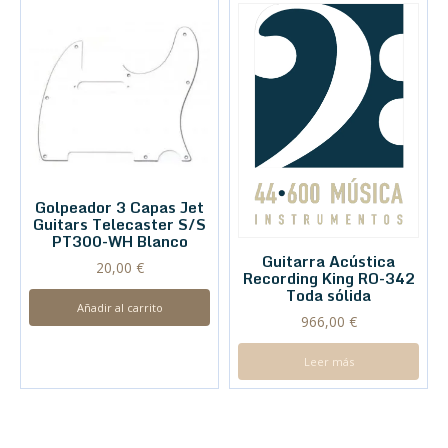
Golpeador 3 Capas Jet
Guitars Telecaster S/S
PT300-WH Blanco
Guitarra Acústica
20,00
€
Recording King RO-342
Toda sólida
Añadir al carrito
966,00
€
Leer más