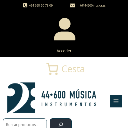
+34 668 50 79 09
info@44600musica.es
Acceder
Cesta
Buscar