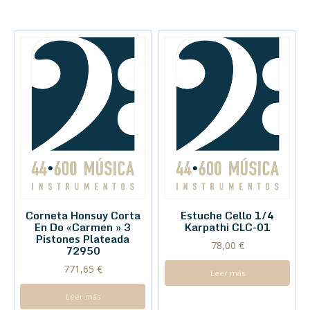
Corneta Honsuy Corta
Estuche Cello 1/4
En Do «Carmen » 3
Karpathi CLC-01
Pistones Plateada
78,00
€
72950
771,65
€
Leer más
Leer más