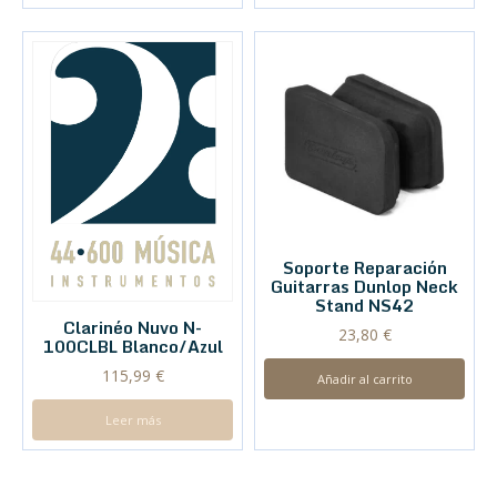
Soporte Reparación
Guitarras Dunlop Neck
Stand NS42
Clarinéo Nuvo N-
23,80
€
100CLBL Blanco/Azul
115,99
€
Añadir al carrito
Leer más